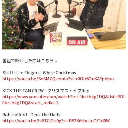
番組で紹介した曲はこちら↓
Stiff Little Fingers - White Christmas
https://youtu.be/So8MZQtemIo?si=x0Olr6OuKAYpidpu
KICK THE CAN CREW - クリスマス・イブRap
https://www.youtube.com/watch?v=L0kztbkg1DQ&list=RDL
0kztbkg1DQ&start_radio=1
Rob Halford - Deck the Halls
https://youtu.be/Iv6TCjCiz0g?si=B82K6rbuJuCZ1d0W