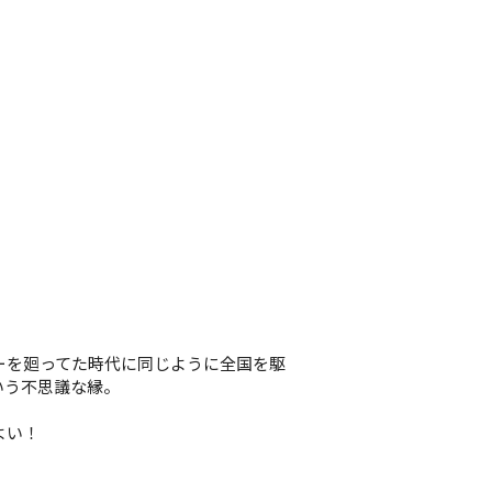
ツアーを廻ってた時代に同じように全国を駆
いう不思議な縁。
よい！