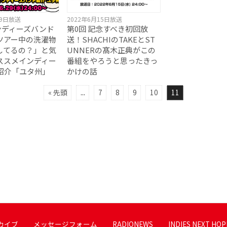
29日放送
2022年6月15日放送
ンディーズバンド
第0回 記念すべき初回放
ツアー中の洗濯物
送！SHACHIのTAKEとST
してるの？」と気
UNNERの髙木正典がこの
ススメインディー
番組をやろうと思ったきっ
紹介「ユタ州」
かけの話
« 先頭
...
7
8
9
10
11
カイブ
メッセージフォーム
RADIONEWS
INDIES NEXT HOP