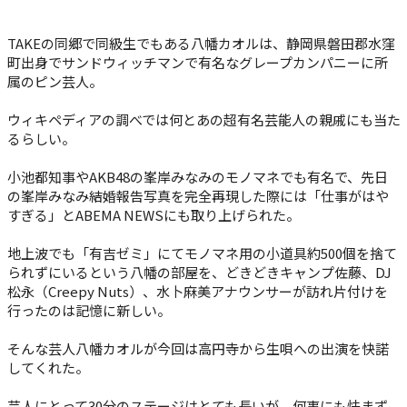
TAKEの同郷で同級生でもある八幡カオルは、静岡県磐田郡水窪
町出身でサンドウィッチマンで有名なグレープカンパニーに所
属のピン芸人。
ウィキペディアの調べでは何とあの超有名芸能人の親戚にも当た
るらしい。
小池都知事やAKB48の峯岸みなみのモノマネでも有名で、先日
の峯岸みなみ結婚報告写真を完全再現した際には「仕事がはや
すぎる」とABEMA NEWSにも取り上げられた。
地上波でも「有吉ゼミ」にてモノマネ用の小道具約500個を捨て
られずにいるという八幡の部屋を、どきどきキャンプ佐藤、DJ
松永（Creepy Nuts）、水卜麻美アナウンサーが訪れ片付けを
行ったのは記憶に新しい。
そんな芸人八幡カオルが今回は高円寺から生唄への出演を快諾
してくれた。
芸人にとって30分のステージはとても長いが、何事にも怯まず